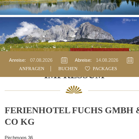
Anfragen
Buchen
Anreise:
Abreise:
BUCHEN
PACKAGES
IMPRESSUM
FERIENHOTEL FUCHS GMBH 
CO KG
Pirchmoos 36