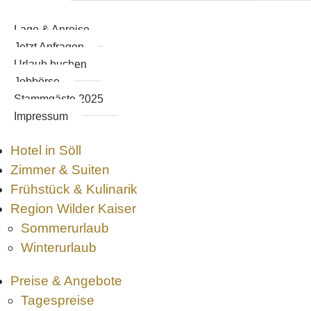
DE
Sommerurlaub
Tagespreise
Lage
& Anreise
+43 5333 5279
+43 660 
Winterurlaub
Winter
Jetzt
Anfragen
Angebote
Sommer
Urlaub
buchen
Angebote
Urlaubs
Jobbörse
Angebote
Stammgäste
2025
Kontakt
Impressum
& Anfrage
Hotel in Söll
Zimmer & Suiten
Frühstück & Kulinarik
Region Wilder Kaiser
Sommerurlaub
Winterurlaub
Preise & Angebote
Tagespreise