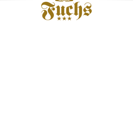
Hotel
Zimmer
Frühstück
18 93 949
in Söll
& Suiten
& Kulinarik